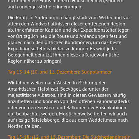
nicht nur viele Fotos mit nach Hause nehmen, sondern
auch unvergessliche Erinnerungen.
Die Route in Südgeorgien hängt stark vom Wetter und vor
allem den Windverhältnissen dieser entlegenen Region
ab. Ihr erfahrener Kapitän und der Expeditionsleiter legen
vor Ort täglich neu die Route und Anlandungen fest und
planen nach den örtlichen Konditionen, um das beste
Expeditionserlebnis bieten zu können. Es wird jede
Gelegenheit genutzt, Ihnen diese außergewöhnliche
Region näher zu bringen!
Tag 13-14 (10. und 11. Dezember): Südpolarmeer
Wir fahren weiter nach Westen in Richtung der
Antarktischen Halbinsel. Seevögel, darunter der
majestätische Albatros, sind in diesen Gewässern häufig
anzutreffen und können von den offenen Panoramadecks
oder von den Fenstern und Balkonen der Außenkabinen
gut beobachtet werden. Möglicherweise treffen wir auch
auf riesige Tafeleisberge, die aus dem Weddellmeer nach
Norden treiben.
Tag 15-18: (12. und 15. Dezember): Die Südshetlandinseln