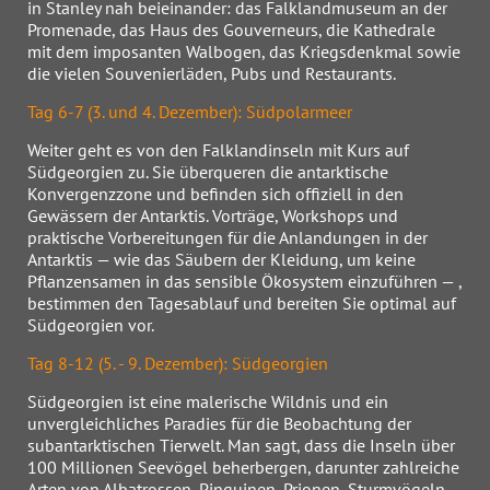
in Stanley nah beieinander: das Falklandmuseum an der
Promenade, das Haus des Gouverneurs, die Kathedrale
mit dem imposanten Walbogen, das Kriegsdenkmal sowie
die vielen Souvenierläden, Pubs und Restaurants.
Tag 6-7 (3. und 4. Dezember): Südpolarmeer
Weiter geht es von den Falklandinseln mit Kurs auf
Südgeorgien zu. Sie überqueren die antarktische
Konvergenzzone und befinden sich offiziell in den
Gewässern der Antarktis. Vorträge, Workshops und
praktische Vorbereitungen für die Anlandungen in der
Antarktis — wie das Säubern der Kleidung, um keine
Pflanzensamen in das sensible Ökosystem einzuführen — ,
bestimmen den Tagesablauf und bereiten Sie optimal auf
Südgeorgien vor.
Tag 8-12 (5. - 9. Dezember): Südgeorgien
Südgeorgien ist eine malerische Wildnis und ein
unvergleichliches Paradies für die Beobachtung der
subantarktischen Tierwelt. Man sagt, dass die Inseln über
100 Millionen Seevögel beherbergen, darunter zahlreiche
Arten von Albatrossen, Pinguinen, Prionen, Sturmvögeln