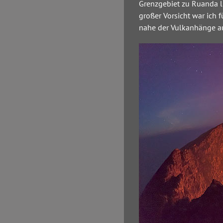
Grenzgebiet zu Ruanda l
großer Vorsicht war ich 
nahe der Vulkanhänge au